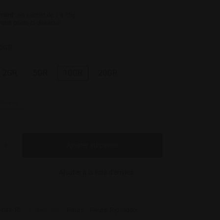
ment :
en sachet de 1 à 10g
votre poids ci-dessous
10GR
2GR
5GR
10GR
20GR
 gramme
de stock
Ajouter au panier
Ajouter à la liste d’envies
-044-10
Catégories :
Fleurs
,
Fleurs Top Indoor