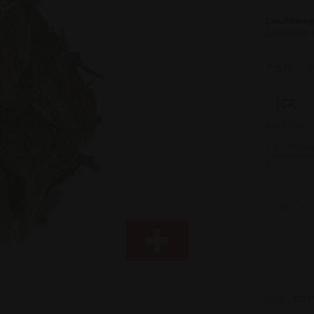
Conditionne
Choisissez 
Poids
: 
1GR
Effacer
soit 5,50€ le
Rupture 
UGS :
FLTP