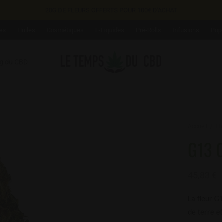
20G DE FLEURS OFFERTS POUR 100€ D'ACHAT
es
Huiles
Cosmétiques
E-Liquides
Pré-Rolls
Infusions
Pop
og du CBD
Accueil
/
Fl
G13 
45,83
€
La fleur G
de terre e