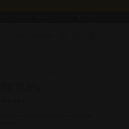
corn
Gummies
Animaux
FAQ
Se connecter
eurs
/
Fleurs Top Indoor
/
G13 CBD 10,9%
CBD 10,9%
Noté
sur 5 basé sur
10
notations client
13 est connue pour son goût sucré, avec des notes
t d’herbes.