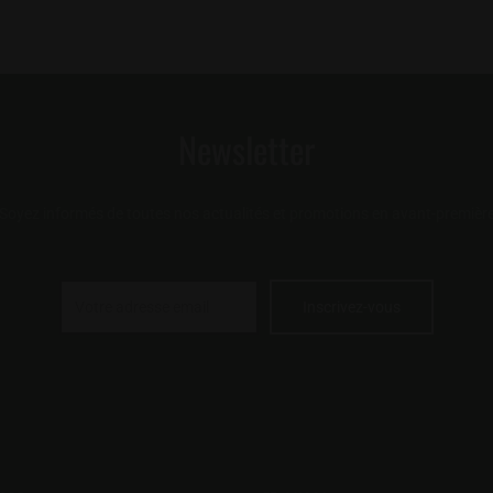
sur
produit
la
a
page
rs
plusieurs
du
ons.
variations.
produit
Les
Newsletter
options
t
peuvent
être
Soyez informés de toutes nos actualités et promotions en avant-premièr
s
choisies
sur
la
page
du
produit