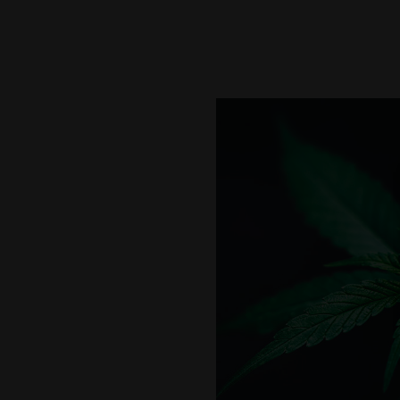
La fleur G13 est connue pour
comprend du limonène, du pi
arôme doux et piquant, avec