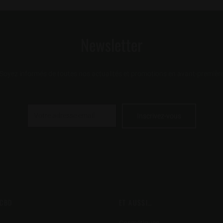
du
produit
produit
Newsletter
Soyez informés de toutes nos actualités et promotions en avant-premièr
 CBD
ET AUSSI…
Cosmétiques