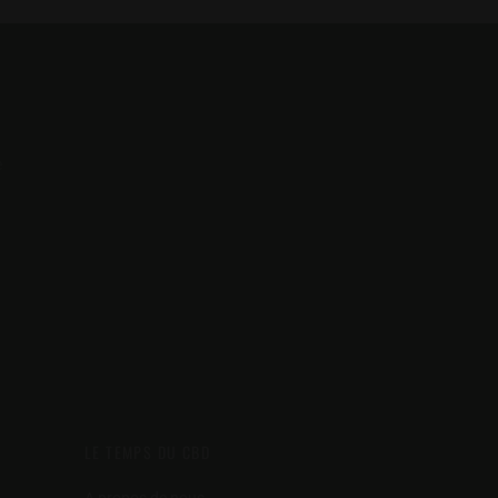
produit
produit
e
LE TEMPS DU CBD
A propos de nous