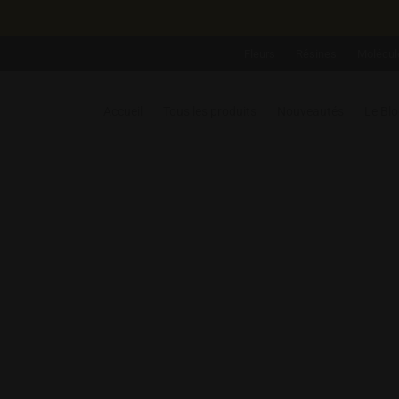
Fleurs
Résines
Molécul
Accueil
Tous les produits
Nouveautés
Le Bl