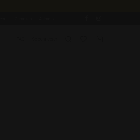
corn
Gummies
Animaux
FAQ
Se connecter