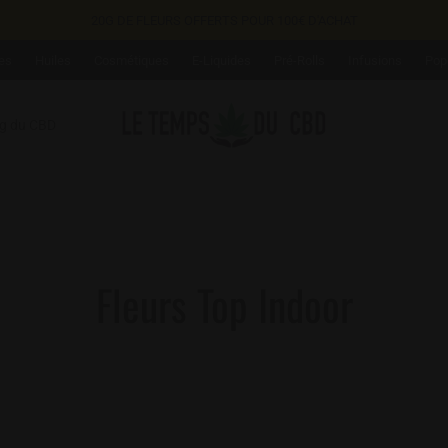
20G DE FLEURS OFFERTS POUR 100€ D'ACHAT
es
Huiles
Cosmétiques
E-Liquides
Pré-Rolls
Infusions
Pop
og du CBD
Fleurs Top Indoor