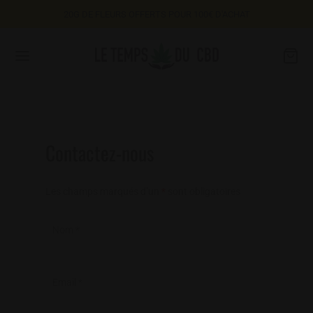
20G DE FLEURS OFFERTS POUR 100€ D'ACHAT
Retour
Contactez-nous
TIQUE
Les champs marqués d’un
*
sont obligatoires
s
Nom
*
es
s
Email
*
étiques