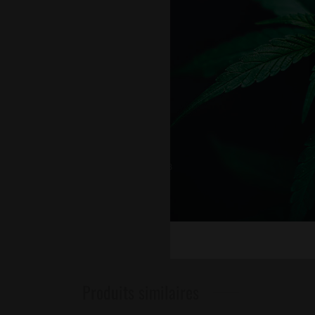
Caractéristiques :
– Bouteille de 30ml
– Taux de CBD : 1200mg
– Sans nicotine
– Fabriqué en France
– Certifié par un laboratoire 
Conseils d’utilisation :
– Conserver à température a
– Bien agiter avant utilisation
– Ne pas avaler
– Tenir hors de portée des enf
Ce produit est destiné aux p
Produits similaires