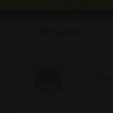
20G DE FLEURS OFFERTS POUR 100€ D'ACHAT
es
Huiles
Cosmétiques
E-Liquides
Pré-Rolls
Infusions
Pop
og du CBD
Accueil
/
E-
Taïga
39,92
€
Découvrez no
mélange rel