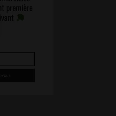
nt première
rivant