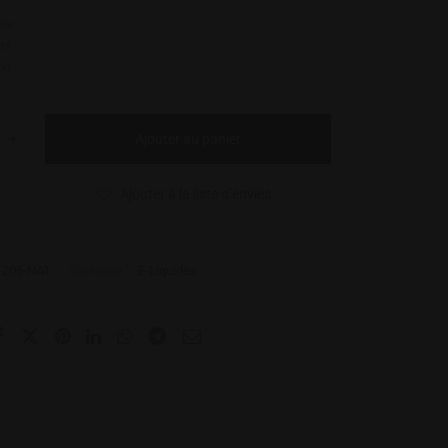
re
ml
mg
Ajouter au panier
Ajouter à la liste d’envies
-205-NAT
Catégorie :
E-Liquides