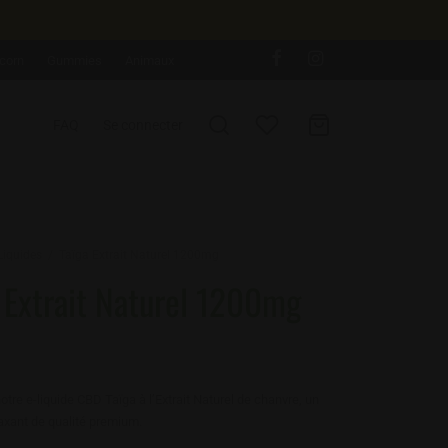
corn
Gummies
Animaux
FAQ
Se connecter
Liquides
/
Taïga Extrait Naturel 1200mg
 Extrait Naturel 1200mg
tre e-liquide CBD Taïga à l’Extrait Naturel de chanvre
, un
axant de qualité premium.