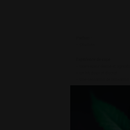
Parfum :
– Chanvre
Expérience de vape :
– Une vapeur dense et agréab
– Un hit doux et discret
– Une sensation de relaxation
Ingrédients :
– Propylène glycol (PG) : 80%
– Glycérine végétale (VG) : 20
– Arômes naturels et artificiel
– Cannabidiol (CBD) : 1200m