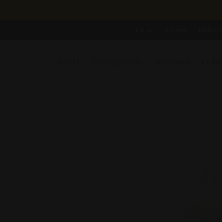
Fleurs
Résines
Molécul
Accueil
Tous les produits
Nouveautés
Le Bl