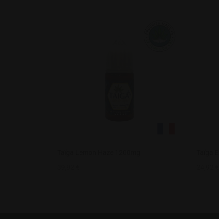
Taïga Lemon Haze 1200mg
Taïga E
39,92
€
24,92
€