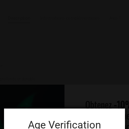
0
Description
Informations complémentaires
Avis
le
 profonde et durable
Obtenez
-10
%
immédiateme
s
g
Age Verification
profitez de 