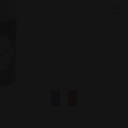
Goût :
Chanv
Volume :
30
CBD :
1200
UGS :
ELIQ
Partager