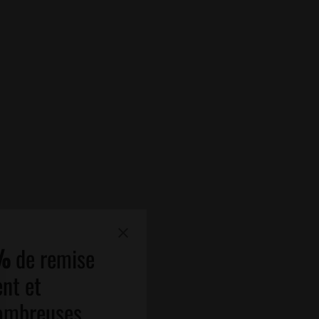
%
de remise
nt et
nombreuses