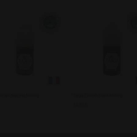
xtrait Naturel 600mg
Taïga Lemon Haze 600mg
24,92
€