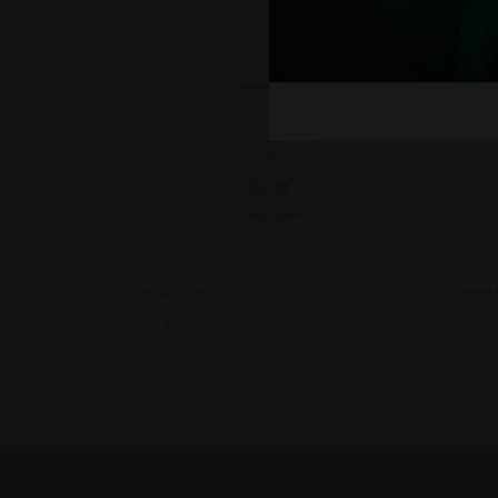
Gel douche
Crème r
7,42
€
11,67
€