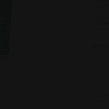
Cette crème
à la peau po
–
Augmente 
–
Lutte
cont
–
Apporte u
Volume :
50
UGS :
COS-
Catégories 