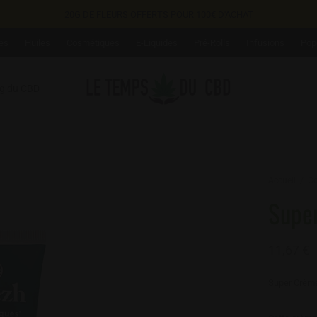
20G DE FLEURS OFFERTS POUR 100€ D'ACHAT
es
Huiles
Cosmétiques
E-Liquides
Pré-Rolls
Infusions
Pop
og du CBD
Accueil
/
Co
Super
11,67
€
Super Crème