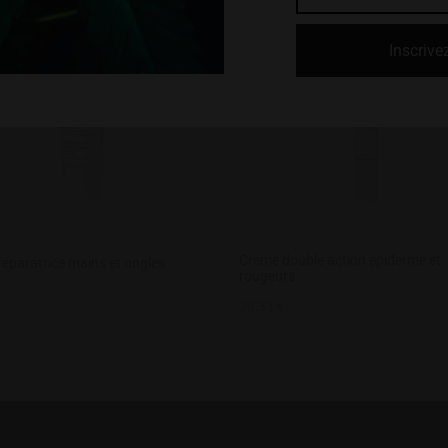
Crème double action épiderme et
éparatrice mains et ongles
rougeurs
28,33
€