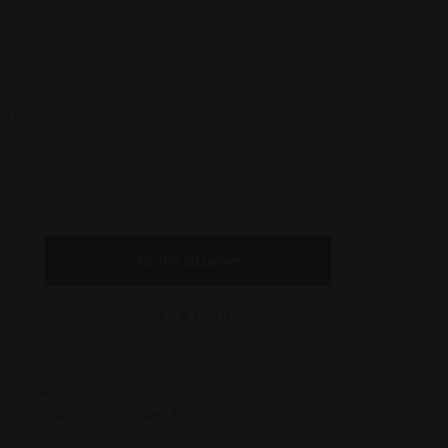
 régénérante anti-âge apporte les éléments indispensables
ur rester nourrie, élastique et durablement hydratée.
la densité cutanée
re les premiers signes de l’âge
ne hydratation profonde et durable
ml
Ajouter au panier
Ajouter à la liste d’envies
172-SCA
:
Cosmétiques
,
Cosmétiques Breezh