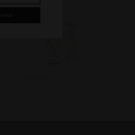
Gel minceur
14,00
€