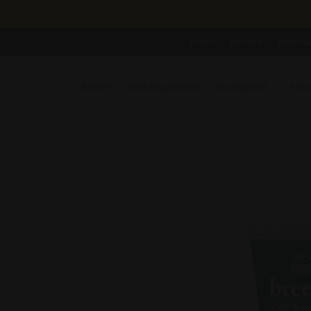
Fleurs
Résines
Molécul
Accueil
Tous les produits
Nouveautés
Le Bl