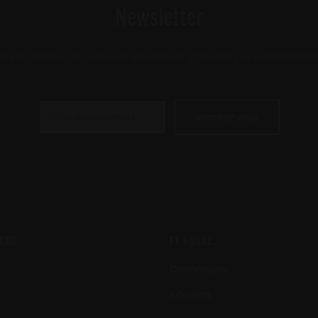
Newsletter
Soyez informés de toutes nos actualités et promotions en avant-premièr
 CBD
ET AUSSI…
Cosmétiques
s
Infusions