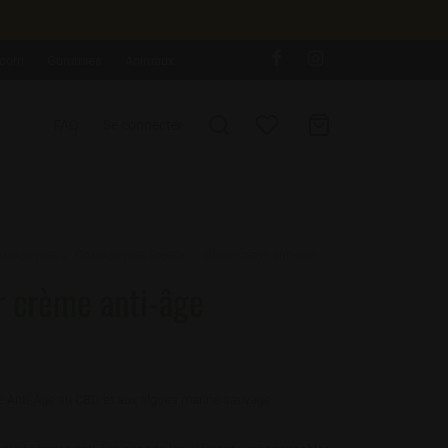
corn
Gummies
Animaux
FAQ
Se connecter
smétiques
/
Cosmétiques Breezh
/
Super crème anti-âge
 crème anti-âge
 Anti-Âge au CBD et aux algues marine sauvage.