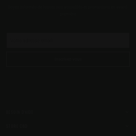
sur
sur
Soyez informés de toutes nos actualités et promotions en avant-
la
la
première
page
page
du
du
produit
produit
BESOIN D’AIDE
STORE CBD