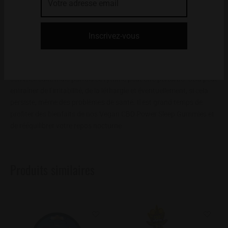
ajouté une touche de mélatonine – cette substance chimique
naturelle que votre corps produit normalement dans la glande
pinéale, cachée quelque part dans votre cerveau.
Cette petite mais puissante glande régule l’hormone du sommeil
en fonction de l’heure de la journée. Il assure un rythme veille-
sommeil sain, mais parfois ce rythme peut être perturbé. Cela peut
entraîner de l’irritabilité, de la léthargie et éventuellement, si cela
persiste, même des problèmes de santé. Il est grand temps de
profiter des bienfaits de nos Vegan CBD Power Sleep Gummies et
de rééquilibrer votre repos nocturne.
Produits similaires