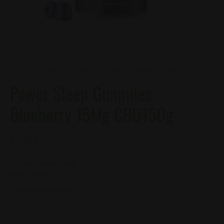
uides
olls
ions
Accueil
/
Gummies
/
Power Sleep Gummies Blueberry 15Mg CBD150g
orn
Power Sleep Gummies
ies
Blueberry 15Mg CBD150g
aux
33,33
€
CBD par bonbon : 15mg
Poids : 184,1g
Rupture de stock