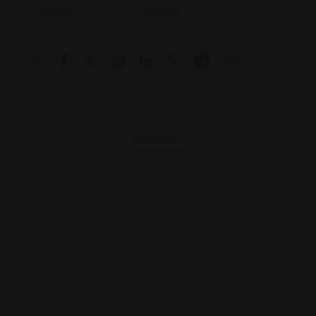
UGS :
GUM-371
Catégorie :
Gummies
Partager
Description
Informations complémentaires
Avis
0
L’un de nos produits les plus vendus, les bonbons gélifiés CBD
Power Sleep 100 % végétaliens offrent une délicieuse façon de
mieux dormir. Ces gommes contiennent les terpènes favorisant le
sommeil de la plante de cannabis, combinés à de la mélatonine
naturelle, comme alternative plus saine et plus efficace aux
somnifères chimiques. Avec un enrichissement de 0.3 mg de