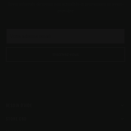
choisies
Soyez informés de toutes nos actualités et promotions en avant-
sur
première
la
page
du
produit
BESOIN D’AIDE
STORE CBD